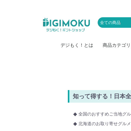
デジもく！とは
商品カテゴリ
肉
お取り寄せグル
かに・海産物
スイーツ・アイ
お菓子
ラーメン・麺類
お米
カレー
ドリンク・飲み
レジャー・体験
家電
キッチン・雑貨
頒布会
防災・備蓄・保
おつまみ・惣菜
果物・野菜
特盛・業務用食
知って得する！日本
全国のおすすめご当地グル
北海道のお取り寄せグルメ