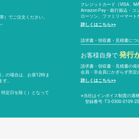
クレジットカード（VISA、MA
Amazon Pay・銀行振込
ローソン、ファミリーマート
携帯）でご注文ください。
ん。
詳しくはこちら>>
請求書・領収書・見積書につ
発行
お客様自身で
請求書・領収書・見積書の発
会員・非会員にかぎらず所定
」の場合は、お昼12時ま
詳しくはこちら>>
ます。
・特定日を除く）となって
※当社はインボイス制度の適
登録番号: T3-0300-0109-25
ライバシーポリシー
特定商取引法に基づく表記
運営会社
お問