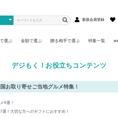
新規会員登録
で選ぶ
金額で選ぶ
贈る相手で選ぶ
特集一覧
w
メ
ス
物
型
存食
材
~1000円
~1500円
~2000円
~3000円
~4000円
~5000円
~7000円
~10000円
~15000円
~20000円
~30000円
~50000円
50000円~
松阪牛
神戸牛
黒毛和牛
宮崎牛
飛騨牛
米沢牛
但馬牛・近江牛
選べる・食べ比べ
豚肉
門崎熟成肉（格之進）
日本ハム
その他
全国
北海道
東北
北陸・信越
関東
関西・東海
中国・四国
九州
かに
まぐろ
ふぐ
明太子
鍋料理
その他海鮮
ハーゲンダッツ
銀座千疋屋
北海道スイーツ
季節限定フルーツ
アイス
その他
ラーメン
焼きそば
そうめん
そば
うどん
頒布会
北海道産ゆめぴりか
新潟県南魚沼産こしひかり
秋田県産あきたこまち
宮城県産ササニシキ
岩手県産ひとめぼれ
埼玉県産彩のきずな
選べる・食べ比べ
ゴルフコンペ向け
真空パック
頒布会
ご当地カレー
ブランド肉
1食セット
2食セット
激辛
ゴルフコンペ向け
ジュース
お茶
コーヒー
ミネラルウォーター
頒布会
調理・キッチン
リビング
AV機器・ゲーム
その他
お肉
海鮮
お米
ラーメン
ご当地グルメ
毎月いろいろ
ドリンク
その他
肉加工品
海産物
お酒のおつまみ
惣菜
ニッポンハム
鎌倉ハム
詰合せセット
チョイス
特盛
お肉
海産物
アイス
ラーメン・麺
惣菜・おつまみ
ドリンク
日用品
頒布会
男性に贈る
女性に贈る
キッズ（子供）に贈る
おひとり様に贈る
なかよしペアに贈る
デジもく！お役立ちコンテンツ
全国お取り寄せご当地グルメ特集！
メ9選！
7選！大切な方へのギフトにおすすめ！