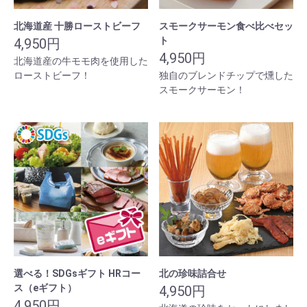
北海道産 十勝ローストビーフ
スモークサーモン食べ比べセッ
ト
4,950円
4,950円
北海道産の牛モモ肉を使用した
ローストビーフ！
独自のブレンドチップで燻した
スモークサーモン！
選べる！SDGsギフト HRコー
北の珍味詰合せ
ス（eギフト）
4,950円
4,950円