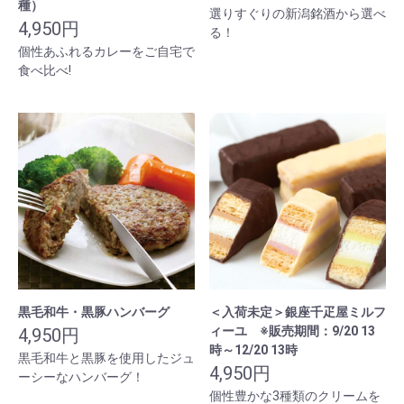
種）
選りすぐりの新潟銘酒から選べ
4,950円
る！
個性あふれるカレーをご自宅で
食べ比べ!
黒毛和牛・黒豚ハンバーグ
＜入荷未定＞銀座千疋屋ミルフ
ィーユ ※販売期間：9/20 13
4,950円
時～12/20 13時
黒毛和牛と黒豚を使用したジュ
4,950円
ーシーなハンバーグ！
個性豊かな3種類のクリームを