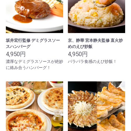
坂井宏行監修 デミグラスソー
京、静華 宮本静夫監修 直火炒
スハンバーグ
めのえび炒飯
4,950円
4,950円
濃厚なデミグラスソースが絶妙
パラパラ食感のえび炒飯！
に絡み合うハンバーグ！