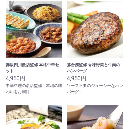
赤坂四川飯店監修 本格中華セ
落合務監修 香味野菜と牛肉の
ット
ハンバーグ
4,950円
4,950円
中華料理の名店監修！本場の味
ソース不要のジューシーなハン
わいをお届け！
バーグ！