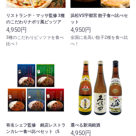
リストランテ・マッサ監修 3種
浜松VS宇都宮 餃子食べ比べセ
のこだわりナポリ風ピッツア
ット
4,950円
4,950円
3種のこだわりピッツァを食べ
全国に名高い餃子2種を食べ比
比べ！
べ！
有名シェフ監修 銘店レストラ
選べる新潟銘酒
ンカレー食べ比べセット（5
4,950円