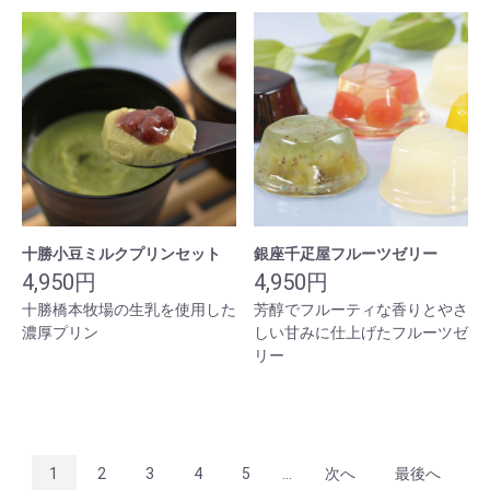
十勝小豆ミルクプリンセット
銀座千疋屋フルーツゼリー
4,950円
4,950円
十勝橋本牧場の生乳を使用した
芳醇でフルーティな香りとやさ
濃厚プリン
しい甘みに仕上げたフルーツゼ
リー
1
2
3
4
5
...
次へ
最後へ