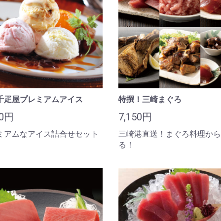
千疋屋プレミアムアイス
特撰！三崎まぐろ
00円
7,150円
ミアムなアイス詰合せセット
三崎港直送！まぐろ料理から
る！