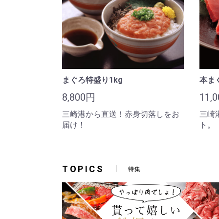
まぐろ特盛り1kg
本ま
8,800円
11,
三崎港から直送！赤身切落しをお
三崎
届け！
ト。
TOPICS
特集