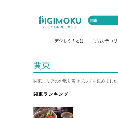
デジもく！とは
商品カテゴリ
肉
お取り寄せグル
かに・海産物
スイーツ・アイ
お菓子
ラーメン・麺類
お米
カレー
ドリンク・飲み
レジャー・体験
家電
キッチン・雑貨
頒布会
防災・備蓄・保
おつまみ・惣菜
果物・野菜
特盛・業務用食
関東
関東エリアのお取り寄せグルメを集めました
関東ランキング