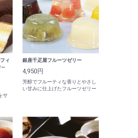
フィ
銀座千疋屋フルーツゼリー
時～
4,950円
芳醇でフルーティな香りとやさし
い甘みに仕上げたフルーツゼリー
をサ