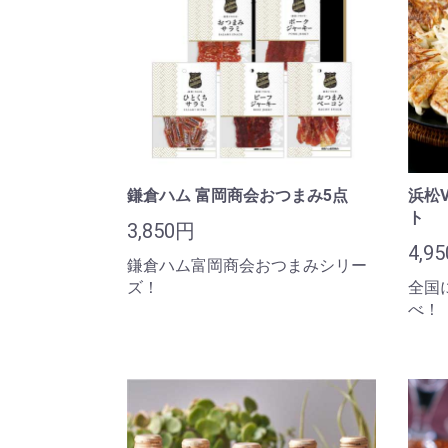
鎌倉ハム 富岡商会おつまみ5点
浜松
ト
3,850円
4,9
鎌倉ハム富岡商会おつまみシリー
ズ！
全国
べ！