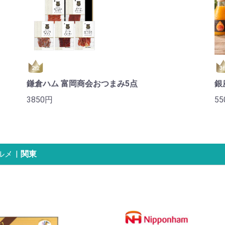
2位
3
鎌倉ハム 富岡商会おつまみ5点
銀
3850円
55
ルメ
|
関東