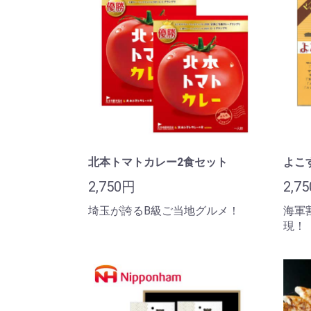
北本トマトカレー2食セット
よこ
2,750円
2,7
埼玉が誇るB級ご当地グルメ！
海軍
現！