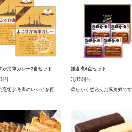
すか海軍カレー2食セット
鎌倉煮4点セット
50円
3,850円
割烹術参考書のレシピを再
柔らかく煮込んだ豚角煮です