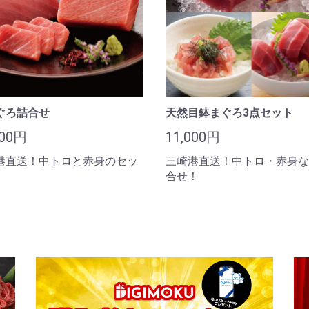
ぐろ詰合せ
天然目鉢まぐろ3点セット
000円
11,000円
港直送！中トロと赤身のセッ
三崎港直送！中トロ・赤身な
合せ！