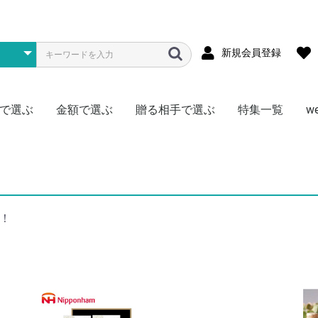
新規会員登録
で選ぶ
金額で選ぶ
贈る相手で選ぶ
特集一覧
w
メ
ス
物
型
存食
材
~1000円
~1500円
~2000円
~3000円
~4000円
~5000円
~7000円
~10000円
~15000円
~20000円
~30000円
~50000円
50000円~
松阪牛
神戸牛
黒毛和牛
宮崎牛
飛騨牛
米沢牛
但馬牛・近江牛
選べる・食べ比べ
豚肉
門崎熟成肉（格之進）
日本ハム
その他
全国
北海道
東北
北陸・信越
関東
関西・東海
中国・四国
九州
かに
まぐろ
ふぐ
明太子
鍋料理
その他海鮮
ハーゲンダッツ
銀座千疋屋
北海道スイーツ
季節限定フルーツ
アイス
その他
ラーメン
焼きそば
そうめん
そば
うどん
頒布会
北海道産ゆめぴりか
新潟県南魚沼産こしひかり
秋田県産あきたこまち
宮城県産ササニシキ
岩手県産ひとめぼれ
埼玉県産彩のきずな
選べる・食べ比べ
ゴルフコンペ向け
真空パック
頒布会
ご当地カレー
ブランド肉
1食セット
2食セット
激辛
ゴルフコンペ向け
ジュース
お茶
コーヒー
ミネラルウォーター
頒布会
調理・キッチン
リビング
AV機器・ゲーム
その他
お肉
海鮮
お米
ラーメン
ご当地グルメ
毎月いろいろ
ドリンク
その他
肉加工品
海産物
お酒のおつまみ
惣菜
ニッポンハム
鎌倉ハム
詰合せセット
チョイス
特盛
お肉
海産物
アイス
ラーメン・麺
惣菜・おつまみ
ドリンク
日用品
頒布会
男性に贈る
女性に贈る
キッズ（子供）に贈る
おひとり様に贈る
なかよしペアに贈る
！