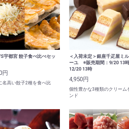
VS宇都宮 餃子食べ比べセッ
＜入荷未定＞銀座千疋屋ミル
ーユ ※販売期間：9/20 13
12/20 13時
50円
4,950円
に名高い餃子2種を食べ比
個性豊かな3種類のクリーム
ンド