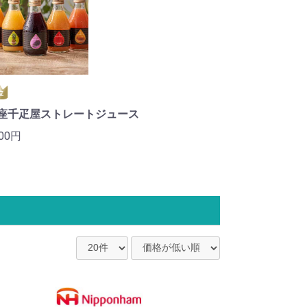
位
座千疋屋ストレートジュース
00円