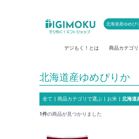
デジもく！とは
商品カテゴリ
肉
お取り寄せグル
かに・海産物
スイーツ・アイ
お菓子
ラーメン・麺類
お米
カレー
ドリンク・飲み
レジャー・体験
家電
キッチン・雑貨
頒布会
防災・備蓄・保
おつまみ・惣菜
果物・野菜
特盛・業務用食
北海道産ゆめぴりか
全て
|
商品カテゴリで選ぶ
|
お米
|
北海道
1件
の商品が見つかりました