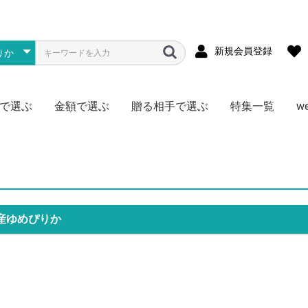
新規会員登録
で選ぶ
金額で選ぶ
贈る相手で選ぶ
特集一覧
w
メ
ス
物
型
存食
材
~1000円
~1500円
~2000円
~3000円
~4000円
~5000円
~7000円
~10000円
~15000円
~20000円
~30000円
~50000円
50000円~
松阪牛
神戸牛
黒毛和牛
宮崎牛
飛騨牛
米沢牛
但馬牛・近江牛
選べる・食べ比べ
豚肉
門崎熟成肉（格之進）
日本ハム
その他
全国
北海道
東北
北陸・信越
関東
関西・東海
中国・四国
九州
かに
まぐろ
ふぐ
明太子
鍋料理
その他海鮮
ハーゲンダッツ
銀座千疋屋
北海道スイーツ
季節限定フルーツ
アイス
その他
ラーメン
焼きそば
そうめん
そば
うどん
頒布会
北海道産ゆめぴりか
新潟県南魚沼産こしひかり
秋田県産あきたこまち
宮城県産ササニシキ
岩手県産ひとめぼれ
埼玉県産彩のきずな
選べる・食べ比べ
ゴルフコンペ向け
真空パック
頒布会
ご当地カレー
ブランド肉
1食セット
2食セット
激辛
ゴルフコンペ向け
ジュース
お茶
コーヒー
ミネラルウォーター
頒布会
調理・キッチン
リビング
AV機器・ゲーム
その他
お肉
海鮮
お米
ラーメン
ご当地グルメ
毎月いろいろ
ドリンク
その他
肉加工品
海産物
お酒のおつまみ
惣菜
ニッポンハム
鎌倉ハム
詰合せセット
チョイス
特盛
お肉
海産物
アイス
ラーメン・麺
惣菜・おつまみ
ドリンク
日用品
頒布会
男性に贈る
女性に贈る
キッズ（子供）に贈る
おひとり様に贈る
なかよしペアに贈る
産ゆめぴりか