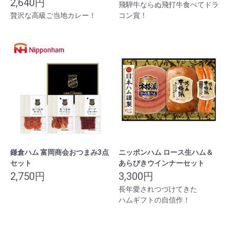
2,640円
飛騨牛ならぬ飛打牛食べてドラ
贅沢な高級ご当地カレー！
コン賞！
鎌倉ハム 富岡商会おつまみ3点
ニッポンハム ロース生ハム＆
セット
あらびきウインナーセット
2,750円
3,300円
長年愛されつづけてきた
ハムギフトの自信作！