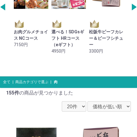
1位
2位
3位
4位
 ロ
お肉グルメチョイ
選べる！SDGsギ
松阪牛ビーフカレ
黒毛
＆あら
ス NCコース
フト HRコース
ー＆ビーフシチュ
ト30
ナーセ
7150円
（eギフト）
ー
550
4950円
3300円
全て
|
商品カテゴリで選ぶ
|
肉
155件
の商品が見つかりました