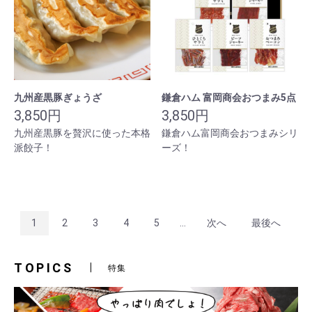
九州産黒豚ぎょうざ
鎌倉ハム 富岡商会おつまみ5点
3,850円
3,850円
九州産黒豚を贅沢に使った本格
鎌倉ハム富岡商会おつまみシリ
派餃子！
ーズ！
1
2
3
4
5
...
次へ
最後へ
TOPICS
特集