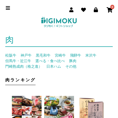
0
肉
松阪牛
神戸牛
黒毛和牛
宮崎牛
飛騨牛
米沢牛
但馬牛・近江牛
選べる・食べ比べ
豚肉
門崎熟成肉（格之進）
日本ハム
その他
肉ランキング