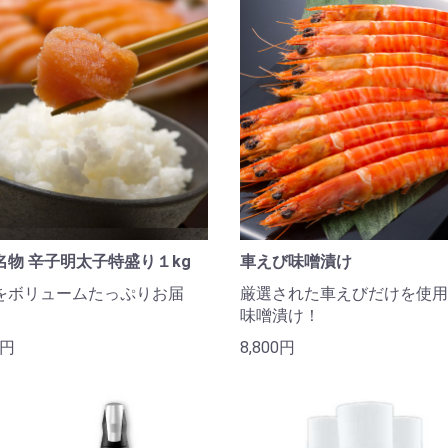
名物 辛子明太子特盛り１kg
車えび味噌漬け
をボリュームたっぷりお届
厳選された車えびだけを使用
味噌潰け！
0円
8,800円