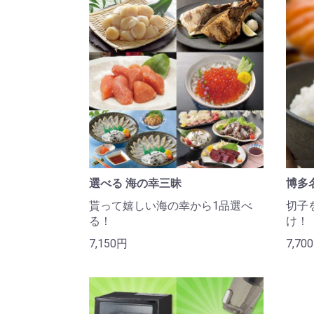
選べる 海の幸三昧
博多
貰って嬉しい海の幸から1品選べ
切子
る！
け！
7,150円
7,70