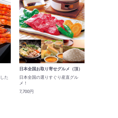
日本全国お取り寄せグルメ（頂）
した
日本全国の選りすぐり産直グル
メ！
7,700円