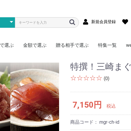
新規会員登録
で選ぶ
金額で選ぶ
贈る相手で選ぶ
特集一覧
w
メ
ス
物
型
存食
材
~1000円
~1500円
~2000円
~3000円
~4000円
~5000円
~7000円
~10000円
~15000円
~20000円
~30000円
~50000円
50000円~
松阪牛
神戸牛
黒毛和牛
宮崎牛
飛騨牛
米沢牛
但馬牛・近江牛
選べる・食べ比べ
豚肉
門崎熟成肉（格之進）
日本ハム
その他
全国
北海道
東北
北陸・信越
関東
関西・東海
中国・四国
九州
かに
まぐろ
ふぐ
明太子
鍋料理
その他海鮮
ハーゲンダッツ
銀座千疋屋
北海道スイーツ
季節限定フルーツ
アイス
その他
ラーメン
焼きそば
そうめん
そば
うどん
頒布会
北海道産ゆめぴりか
新潟県南魚沼産こしひかり
秋田県産あきたこまち
宮城県産ササニシキ
岩手県産ひとめぼれ
埼玉県産彩のきずな
選べる・食べ比べ
ゴルフコンペ向け
真空パック
頒布会
ご当地カレー
ブランド肉
1食セット
2食セット
激辛
ゴルフコンペ向け
ジュース
お茶
コーヒー
ミネラルウォーター
頒布会
調理・キッチン
リビング
AV機器・ゲーム
その他
お肉
海鮮
お米
ラーメン
ご当地グルメ
毎月いろいろ
ドリンク
その他
肉加工品
海産物
お酒のおつまみ
惣菜
ニッポンハム
鎌倉ハム
詰合せセット
チョイス
特盛
お肉
海産物
アイス
ラーメン・麺
惣菜・おつまみ
ドリンク
日用品
頒布会
男性に贈る
女性に贈る
キッズ（子供）に贈る
おひとり様に贈る
なかよしペアに贈る
特撰！三崎ま
☆☆☆☆☆
(0)
7,150円
税込
商品コード：
mgr-ch-id