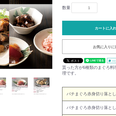
数量
カートに入
お気に入りに
コピ
貰った方が6種類のまぐろ料
理です。
バチまぐろ赤身切り落と
バチまぐろ赤身切り落とし50