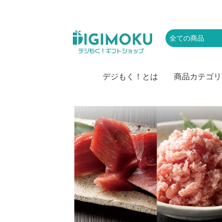
デジもく！とは
商品カテゴリ
肉
お取り寄せグル
かに・海産物
スイーツ・アイ
お菓子
ラーメン・麺類
お米
カレー
ドリンク・飲み
レジャー・体験
家電
キッチン・雑貨
頒布会
防災・備蓄・保
おつまみ・惣菜
果物・野菜
特盛・業務用食