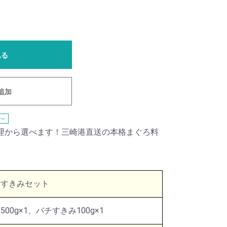
れる
追加
ー
理から選べます！三崎港直送の本格まぐろ料
しすきみセット
0g×1、バチすきみ100g×1