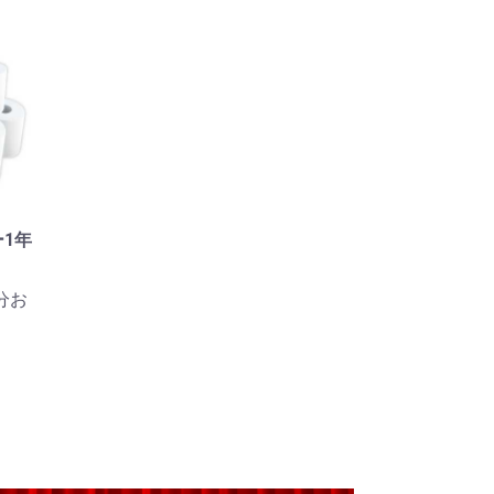
1年
分お