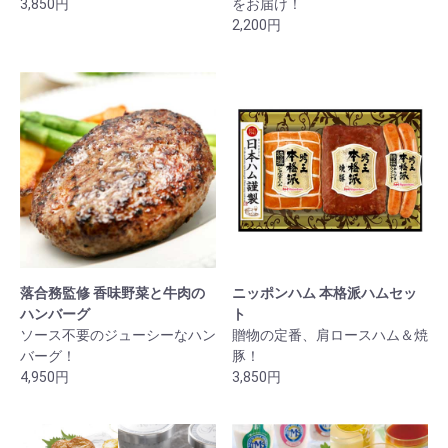
3,850円
をお届け！
2,200円
落合務監修 香味野菜と牛肉の
ニッポンハム 本格派ハムセッ
ハンバーグ
ト
ソース不要のジューシーなハン
贈物の定番、肩ロースハム＆焼
バーグ！
豚！
4,950円
3,850円