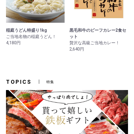
稲庭うどん特盛り1kg
黒毛和牛のビーフカレー2食セ
ご当地名物の稲庭うどん！
ット
4,180円
贅沢な高級ご当地カレー！
2,640円
TOPICS
特集