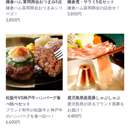
鎌倉ハム 富岡商会おつまみ5点
鎌倉煮・サラミ5点セット
鎌倉ハム富岡商会おつまみシリ
鎌倉ハム富岡商会の詰合せ！
ーズ！
3,850円
3,850円
松阪牛VS神戸牛 ハンバーグ食
鹿児島県産黒豚しゃぶしゃぶ
べ比べセット
鹿児島県が誇るブランド黒豚を
ブランド和牛の松阪牛と神戸牛
お届け！
のハンバーグを食べ比べ！
4,400円
6,600円