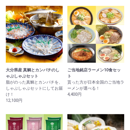
大分県産 真鯛とカンパチのし
ご当地銘店ラーメン10食セッ
ゃぶしゃぶセット
ト
脂がのった真鯛とカンパチを、
貰った方が日本全国のご当地ラ
しゃぶしゃぶセットにしてお届
ーメンが選べる！
け！
4,400円
12,100円