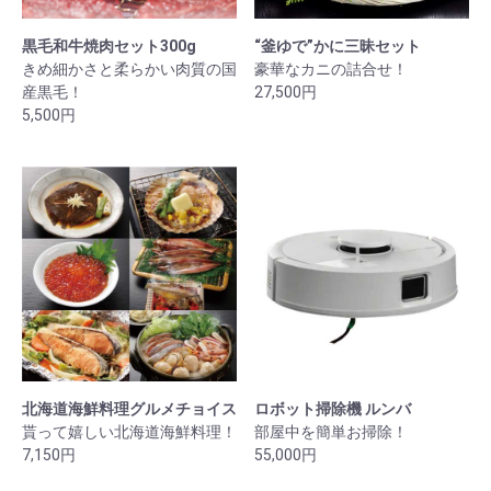
黒毛和牛焼肉セット300g
“釜ゆで”かに三昧セット
きめ細かさと柔らかい肉質の国
豪華なカニの詰合せ！
産黒毛！
27,500円
5,500円
北海道海鮮料理グルメチョイス
ロボット掃除機 ルンバ
貰って嬉しい北海道海鮮料理！
部屋中を簡単お掃除！
7,150円
55,000円