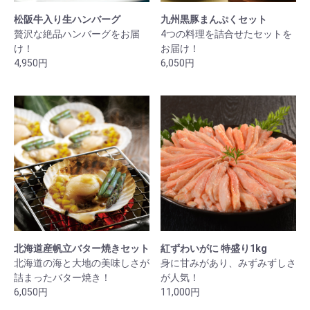
松阪牛入り生ハンバーグ
九州黒豚まんぷくセット
贅沢な絶品ハンバーグをお届
4つの料理を詰合せたセットを
け！
お届け！
4,950円
6,050円
北海道産帆立バター焼きセット
紅ずわいがに 特盛り1kg
北海道の海と大地の美味しさが
身に甘みがあり、みずみずしさ
詰まったバター焼き！
が人気！
6,050円
11,000円