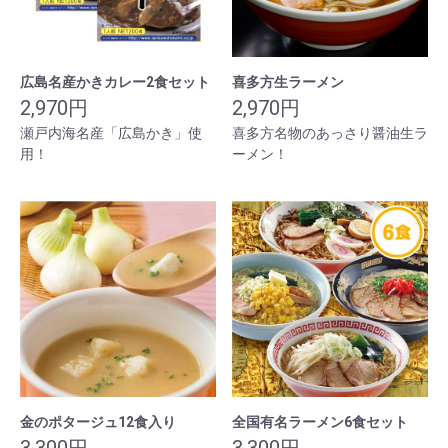
広島名産かきカレー2食セット
喜多方生ラーメン
2,970円
2,970円
瀬戸内海名産「広島かき」使
喜多方名物のあっさり醤油生ラ
用！
ーメン！
金のポタージュ12食入り
全国有名ラーメン6食セット