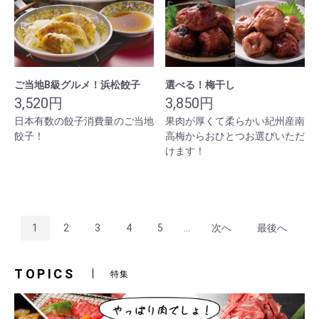
ご当地B級グルメ！浜松餃子
選べる！梅干し
3,520円
3,850円
日本有数の餃子消費量のご当地
果肉が厚くて柔らかい紀州産南
餃子！
高梅からおひとつお選びいただ
けます！
1
2
3
4
5
...
次へ
最後へ
TOPICS
特集