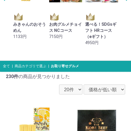
1位
2位
3位
4位
「一
みきゃんのおそう
お肉グルメチョイ
選べる！SDGsギ
まぐ
蒲焼
めん
ス NCコース
フト HRコース
880
1133円
7150円
（eギフト）
4950円
全て
|
商品カテゴリで選ぶ
|
お取り寄せグルメ
230件
の商品が見つかりました