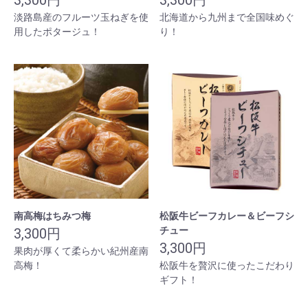
3,300円
3,300円
淡路島産のフルーツ玉ねぎを使
北海道から九州まで全国味めぐ
用したポタージュ！
り！
南高梅はちみつ梅
松阪牛ビーフカレー＆ビーフシ
チュー
3,300円
3,300円
果肉が厚くて柔らかい紀州産南
高梅！
松阪牛を贅沢に使ったこだわり
ギフト！