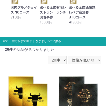
1位
2位
3位
お肉グルメチョイ
選べる全国有名レ
選べる全国温泉旅
ス NCコース
ストラン ランチ
行ペア宿泊券
7150円
お食事券
JTOコース
16500円
41800円
全て
|
贈る相手で選ぶ
|
なかよしペアに贈る
29件
の商品が見つかりました