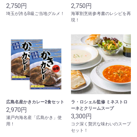
2,750円
2,750円
埼玉が誇るB級ご当地グルメ！
海軍割烹術参考書のレシピを再
現！
広島名産かきカレー2食セット
ラ・ロシェル監修 ミネストロ
ーネとクリームスープ
2,970円
3,300円
瀬戸内海名産「広島かき」使
用！
コク深く贅沢な味わいのスープ
セット！