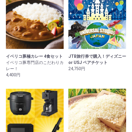
イベリコ豚極カレー 4食セット
JTB旅行券で購入！ディズニー
イベリコ豚専門店のこだわりカ
or USJ ペアチケット
レー！
24,750円
4,400円