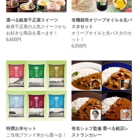
選べる銀座千疋屋スイーツ
有機栽培オリーブオイル＆生パ
銀座千疋屋の人気スイーツから
スタセット
お好きな商品を選べます！
オリーブオイルと生パスタのセ
6,600円
ット！
6,050円
特撰お米セット
有名シェフ監修 選べる銘店レ
ご当地ブランド米から選べる！
ストランカレー