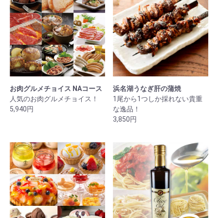
お肉グルメチョイス NAコース
浜名湖うなぎ肝の蒲焼
人気のお肉グルメチョイス！
1尾から1つしか採れない貴重
5,940円
な逸品！
3,850円