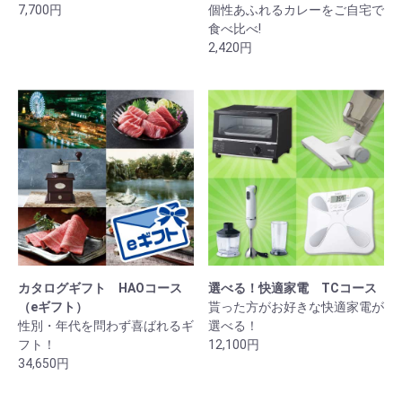
7,700円
個性あふれるカレーをご自宅で
食べ比べ!
2,420円
カタログギフト HAOコース
選べる！快適家電 TCコース
（eギフト）
貰った方がお好きな快適家電が
性別・年代を問わず喜ばれるギ
選べる！
フト！
12,100円
34,650円