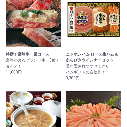
特撰！宮崎牛 風コース
ニッポンハム ロース生ハム＆
宮崎が誇るブランド牛、3種チ
あらびきウインナーセット
ョイス！
長年愛されつづけてきた
11,000円
ハムギフトの自信作！
3,300円