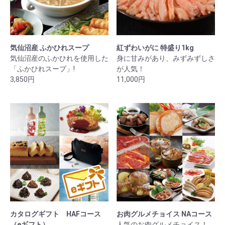
気仙沼産 ふかひれスープ
紅ずわいがに 特盛り1kg
気仙沼産のふかひれを使用した
身に甘みがあり、みずみずしさ
「ふかひれスープ」!
が人気！
3,850円
11,000円
カタログギフト HAFコース
お肉グルメチョイス NAコース
（eギフト）
人気のお肉グルメチョイス！