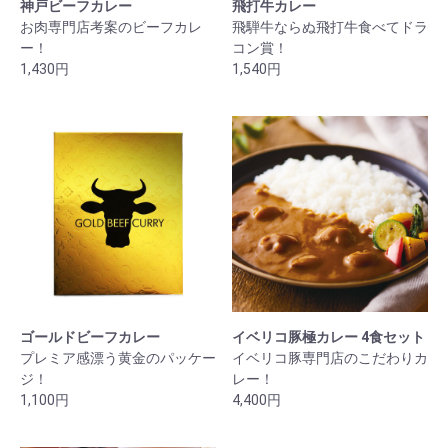
神戸ビーフカレー
飛打牛カレー
お肉専門店考案のビーフカレ
飛騨牛ならぬ飛打牛食べてドラ
ー！
コン賞！
1,430円
1,540円
ゴールドビーフカレー
イベリコ豚極カレー 4食セット
プレミア感漂う黄金のパッケー
イベリコ豚専門店のこだわりカ
ジ！
レー！
1,100円
4,400円