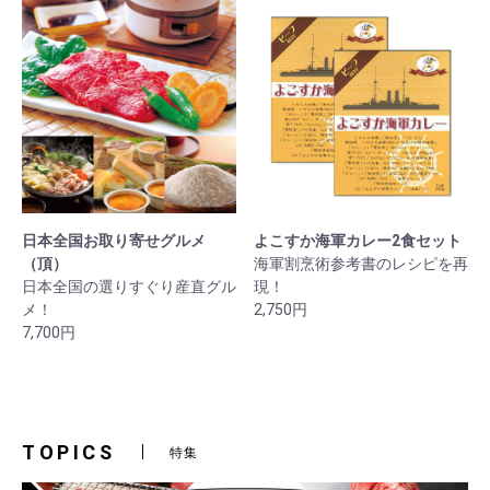
日本全国お取り寄せグルメ
よこすか海軍カレー2食セット
（頂）
海軍割烹術参考書のレシピを再
日本全国の選りすぐり産直グル
現！
メ！
2,750円
7,700円
TOPICS
特集