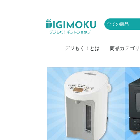
デジもく！とは
商品カテゴリ
肉
お取り寄せグル
かに・海産物
スイーツ・アイ
お菓子
ラーメン・麺類
お米
カレー
ドリンク・飲み
レジャー・体験
家電
キッチン・雑貨
頒布会
防災・備蓄・保
おつまみ・惣菜
果物・野菜
特盛・業務用食