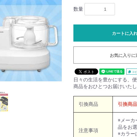
数量
カートに入
お気に入りに
コピ
日々の生活を豊かにする、便
商品をおひとつお届けいたし
引換商品
引換商
※メーカ
品をお
注意事項
※カラー