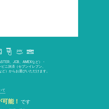
STER、JCB、AMEXなど）・
・コンビニ決済（セブンイレブン、
など）からお選びいただけます。
いて
が可能！
です