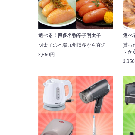
選べる！博多名物辛子明太子
選べ
明太子の本場九州博多から直送！
貰っ
ンが
3,850円
3,85