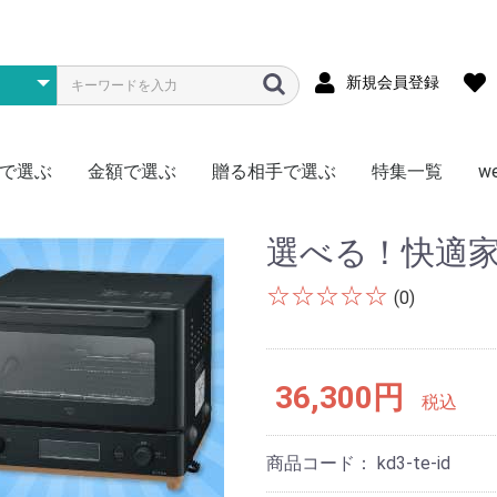
新規会員登録
で選ぶ
金額で選ぶ
贈る相手で選ぶ
特集一覧
w
メ
ス
物
型
存食
材
~1000円
~1500円
~2000円
~3000円
~4000円
~5000円
~7000円
~10000円
~15000円
~20000円
~30000円
~50000円
50000円~
松阪牛
神戸牛
黒毛和牛
宮崎牛
飛騨牛
米沢牛
但馬牛・近江牛
選べる・食べ比べ
豚肉
門崎熟成肉（格之進）
日本ハム
その他
全国
北海道
東北
北陸・信越
関東
関西・東海
中国・四国
九州
かに
まぐろ
ふぐ
明太子
鍋料理
その他海鮮
ハーゲンダッツ
銀座千疋屋
北海道スイーツ
季節限定フルーツ
アイス
その他
ラーメン
焼きそば
そうめん
そば
うどん
頒布会
北海道産ゆめぴりか
新潟県南魚沼産こしひかり
秋田県産あきたこまち
宮城県産ササニシキ
岩手県産ひとめぼれ
埼玉県産彩のきずな
選べる・食べ比べ
ゴルフコンペ向け
真空パック
頒布会
ご当地カレー
ブランド肉
1食セット
2食セット
激辛
ゴルフコンペ向け
ジュース
お茶
コーヒー
ミネラルウォーター
頒布会
調理・キッチン
リビング
AV機器・ゲーム
その他
お肉
海鮮
お米
ラーメン
ご当地グルメ
毎月いろいろ
ドリンク
その他
肉加工品
海産物
お酒のおつまみ
惣菜
ニッポンハム
鎌倉ハム
詰合せセット
チョイス
特盛
お肉
海産物
アイス
ラーメン・麺
惣菜・おつまみ
ドリンク
日用品
頒布会
男性に贈る
女性に贈る
キッズ（子供）に贈る
おひとり様に贈る
なかよしペアに贈る
選べる！快適家
☆☆☆☆☆
(0)
36,300円
税込
商品コード：
kd3-te-id