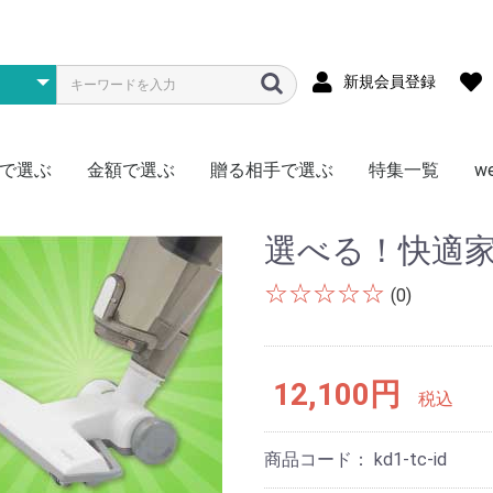
新規会員登録
で選ぶ
金額で選ぶ
贈る相手で選ぶ
特集一覧
w
メ
ス
物
型
存食
材
~1000円
~1500円
~2000円
~3000円
~4000円
~5000円
~7000円
~10000円
~15000円
~20000円
~30000円
~50000円
50000円~
松阪牛
神戸牛
黒毛和牛
宮崎牛
飛騨牛
米沢牛
但馬牛・近江牛
選べる・食べ比べ
豚肉
門崎熟成肉（格之進）
日本ハム
その他
全国
北海道
東北
北陸・信越
関東
関西・東海
中国・四国
九州
かに
まぐろ
ふぐ
明太子
鍋料理
その他海鮮
ハーゲンダッツ
銀座千疋屋
北海道スイーツ
季節限定フルーツ
アイス
その他
ラーメン
焼きそば
そうめん
そば
うどん
頒布会
北海道産ゆめぴりか
新潟県南魚沼産こしひかり
秋田県産あきたこまち
宮城県産ササニシキ
岩手県産ひとめぼれ
埼玉県産彩のきずな
選べる・食べ比べ
ゴルフコンペ向け
真空パック
頒布会
ご当地カレー
ブランド肉
1食セット
2食セット
激辛
ゴルフコンペ向け
ジュース
お茶
コーヒー
ミネラルウォーター
頒布会
調理・キッチン
リビング
AV機器・ゲーム
その他
お肉
海鮮
お米
ラーメン
ご当地グルメ
毎月いろいろ
ドリンク
その他
肉加工品
海産物
お酒のおつまみ
惣菜
ニッポンハム
鎌倉ハム
詰合せセット
チョイス
特盛
お肉
海産物
アイス
ラーメン・麺
惣菜・おつまみ
ドリンク
日用品
頒布会
男性に贈る
女性に贈る
キッズ（子供）に贈る
おひとり様に贈る
なかよしペアに贈る
選べる！快適家
☆☆☆☆☆
(0)
12,100円
税込
商品コード：
kd1-tc-id