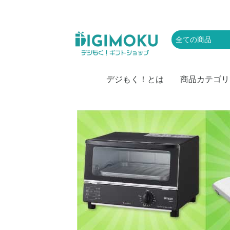
デジもく！とは
商品カテゴリ
肉
お取り寄せグル
かに・海産物
スイーツ・アイ
お菓子
ラーメン・麺類
お米
カレー
ドリンク・飲み
レジャー・体験
家電
キッチン・雑貨
頒布会
防災・備蓄・保
おつまみ・惣菜
果物・野菜
特盛・業務用食