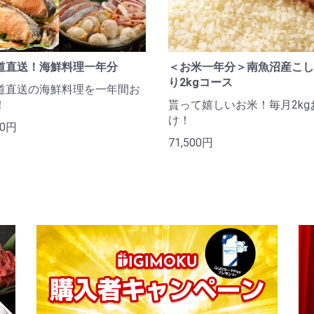
道直送！海鮮料理一年分
＜お米一年分＞南魚沼産こし
り2kgコース
道直送の海鮮料理を一年間お
！
貰って嬉しいお米！毎月2kg
け！
00円
71,500円