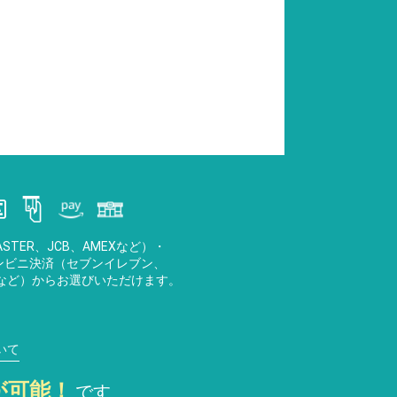
STER、JCB、AMEXなど）・
・コンビニ決済（セブンイレブン、
など）からお選びいただけます。
いて
が可能！
です