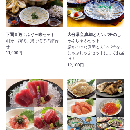
下関直送！ふぐ三昧セット
大分県産 真鯛とカンパチのし
刺身、鍋物、揚げ物等の詰合
ゃぶしゃぶセット
せ！
脂がのった真鯛とカンパチを、
11,000円
しゃぶしゃぶセットにしてお届
け！
12,100円