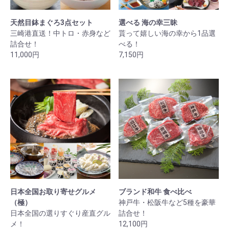
天然目鉢まぐろ3点セット
選べる 海の幸三昧
三崎港直送！中トロ・赤身など
貰って嬉しい海の幸から1品選
詰合せ！
べる！
11,000円
7,150円
日本全国お取り寄せグルメ
ブランド和牛 食べ比べ
（極）
神戸牛・松阪牛など5種を豪華
日本全国の選りすぐり産直グル
詰合せ！
メ！
12,100円