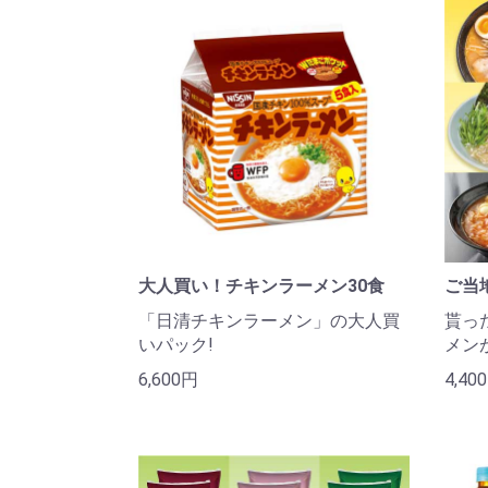
大人買い！チキンラーメン30食
ご当
「日清チキンラーメン」の大人買
貰っ
いパック!
メン
6,600円
4,40