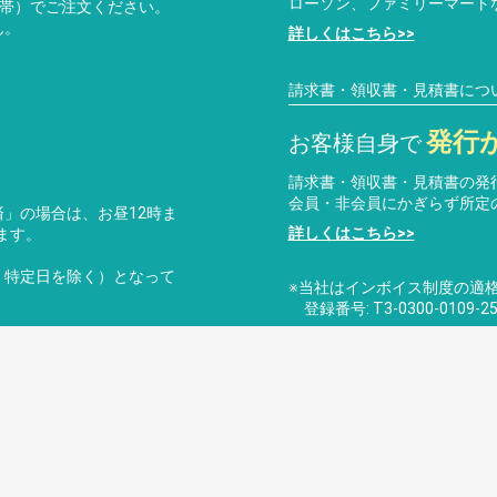
ローソン、ファミリーマート
携帯）でご注文ください。
ん。
詳しくはこちら>>
請求書・領収書・見積書につ
発行
お客様自身で
請求書・領収書・見積書の発
会員・非会員にかぎらず所定
」の場合は、お昼12時ま
詳しくはこちら>>
ます。
・特定日を除く）となって
※当社はインボイス制度の適
登録番号: T3-0300-0109-25
ライバシーポリシー
特定商取引法に基づく表記
運営会社
お問
copyright (c) デジもく！ギフトショップ all rights reserved.