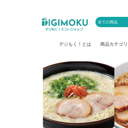
デジもく！とは
商品カテゴリ
肉
お取り寄せグル
かに・海産物
スイーツ・アイ
お菓子
ラーメン・麺類
お米
カレー
ドリンク・飲み
レジャー・体験
家電
キッチン・雑貨
頒布会
防災・備蓄・保
おつまみ・惣菜
果物・野菜
特盛・業務用食