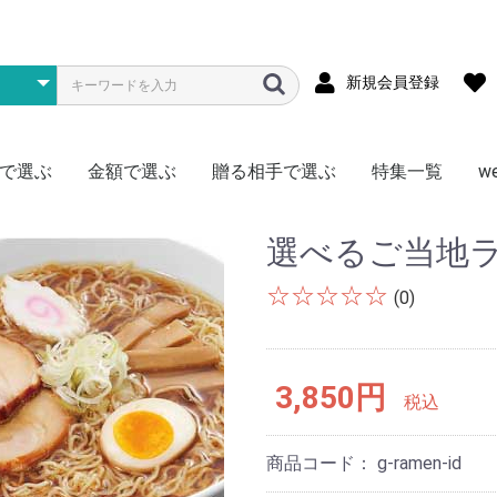
新規会員登録
で選ぶ
金額で選ぶ
贈る相手で選ぶ
特集一覧
w
メ
ス
物
型
存食
材
~1000円
~1500円
~2000円
~3000円
~4000円
~5000円
~7000円
~10000円
~15000円
~20000円
~30000円
~50000円
50000円~
松阪牛
神戸牛
黒毛和牛
宮崎牛
飛騨牛
米沢牛
但馬牛・近江牛
選べる・食べ比べ
豚肉
門崎熟成肉（格之進）
日本ハム
その他
全国
北海道
東北
北陸・信越
関東
関西・東海
中国・四国
九州
かに
まぐろ
ふぐ
明太子
鍋料理
その他海鮮
ハーゲンダッツ
銀座千疋屋
北海道スイーツ
季節限定フルーツ
アイス
その他
ラーメン
焼きそば
そうめん
そば
うどん
頒布会
北海道産ゆめぴりか
新潟県南魚沼産こしひかり
秋田県産あきたこまち
宮城県産ササニシキ
岩手県産ひとめぼれ
埼玉県産彩のきずな
選べる・食べ比べ
ゴルフコンペ向け
真空パック
頒布会
ご当地カレー
ブランド肉
1食セット
2食セット
激辛
ゴルフコンペ向け
ジュース
お茶
コーヒー
ミネラルウォーター
頒布会
調理・キッチン
リビング
AV機器・ゲーム
その他
お肉
海鮮
お米
ラーメン
ご当地グルメ
毎月いろいろ
ドリンク
その他
肉加工品
海産物
お酒のおつまみ
惣菜
ニッポンハム
鎌倉ハム
詰合せセット
チョイス
特盛
お肉
海産物
アイス
ラーメン・麺
惣菜・おつまみ
ドリンク
日用品
頒布会
男性に贈る
女性に贈る
キッズ（子供）に贈る
おひとり様に贈る
なかよしペアに贈る
選べるご当地
☆☆☆☆☆
(0)
3,850円
税込
商品コード：
g-ramen-id