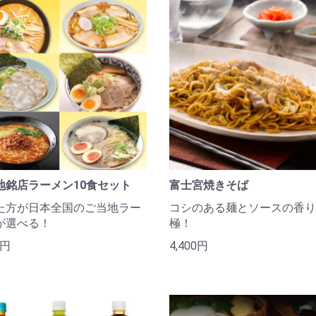
地銘店ラーメン10食セット
富士宮焼きそば
た方が日本全国のご当地ラー
コシのある麺とソースの香り
が選べる！
極！
0円
4,400円