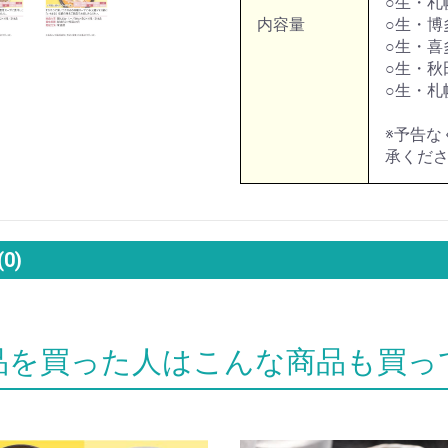
○生・札
内容量
○生・博
○生・喜
○生・秋
○生・札
※予告な
承くだ
(0)