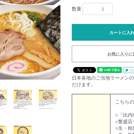
数量
カートに入
お気に入りに
コピ
日本各地のご当地ラーメンの
だけます。
こちら
○「比内
○繁盛店
○生・秋