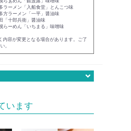
幌らぁめん「銀波露」味噌味
多ラーメン「入船食堂」とんこつ味
多方ラーメン「一平」醤油味
田「十郎兵衛」醤油味
幌らーめん「いちまる」味噌味
く内容が変更となる場合があります。ご了
さい。