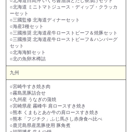
○北海道日高沖 いくら醤油漬とだし茶漬けセット
○北海道 ミニトマトジュース・ディップ・クラッカ
ーセット
○三國監修 北海道ディナーセット
○海産3種セット
○三國推奨 北海道産牛ローストビーフ＆焼豚セット
○三國推奨 北海道産牛ローストビーフ＆ハンバーグ
セット
○北海海鮮セット
○北の魚卵木樽詰
九州
○宮崎牛すき焼き肉
○霧島黒豚詰合せ
○九州産 うなぎの蒲焼
○宮崎県産 霧峰牛 肩ロースすき焼き
○熊本 くまもとあか牛の肩ロースすき焼き
○熊本「フジチク」ふじ馬さし赤身食べ比べ
○鹿児島県産黒豚使用 豚角煮
○福岡博多 牛もつ鍋