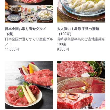
日本全国お取り寄せグルメ
大人買い！島原 手延べ素麺
（極）
（100束）
日本全国の選りすぐり産直グル
長崎県島原半島のご当地素麺を
メ！
100束
11,000円
9,350円