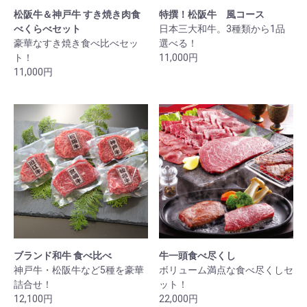
松阪牛＆神戸牛 すき焼き肉食
特撰！松阪牛 風コース
べくらべセット
日本三大和牛。3種類から1品
豪華なすき焼き食べ比べセッ
選べる！
ト！
11,000円
11,000円
ブランド和牛 食べ比べ
牛一頭食べ尽くし
神戸牛・松阪牛など5種を豪華
ボリューム満点な食べ尽くしセ
詰合せ！
ット！
12,100円
22,000円