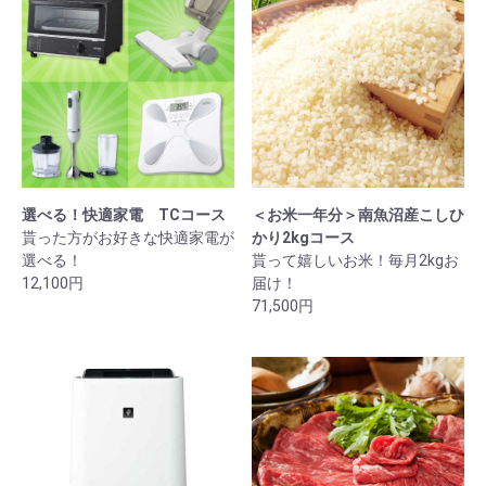
選べる！快適家電 TCコース
＜お米一年分＞南魚沼産こしひ
貰った方がお好きな快適家電が
かり2kgコース
選べる！
貰って嬉しいお米！毎月2kgお
12,100円
届け！
71,500円