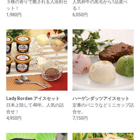
３種の香りで癒される入浴剤セ
人気和牛の黒毛から1品選べ
ット！
る！
1,980円
6,050円
Lady Borden アイスセット
ハーゲンダッツアイスセット
日本上陸して48年。人気の詰
定番のバニラなどミニカップ詰
合せ！
合せ。
4,950円
7,150円