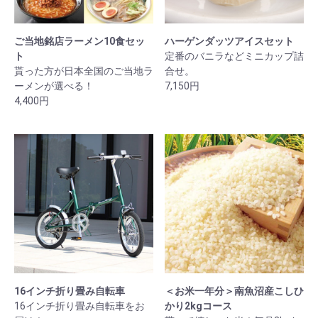
ご当地銘店ラーメン10食セッ
ハーゲンダッツアイスセット
ト
定番のバニラなどミニカップ詰
貰った方が日本全国のご当地ラ
合せ。
ーメンが選べる！
7,150円
4,400円
16インチ折り畳み自転車
＜お米一年分＞南魚沼産こしひ
16インチ折り畳み自転車をお
かり2kgコース