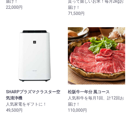
届け！
貰って嬉しいお米！毎月2kgお
22,000円
届け！
71,500円
SHARPプラズマクラスター空
松阪牛一年分 風コース
気清浄機
人気和牛を毎月1回、計12回お
人気家電をギフトに！
届け！
49,500円
110,000円