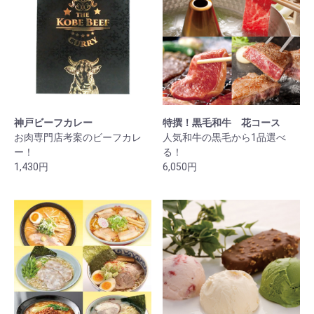
神戸ビーフカレー
特撰！黒毛和牛 花コース
お肉専門店考案のビーフカレ
人気和牛の黒毛から1品選べ
ー！
る！
1,430円
6,050円