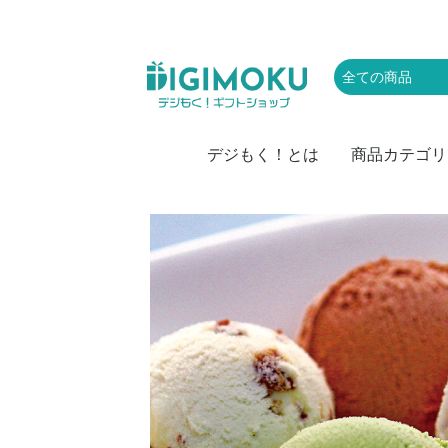
デジもく！とは
商品カテゴリ
肉
お取り寄せグル
かに・海産物
スイーツ・アイ
お菓子
ラーメン・麺類
お米
カレー
ドリンク・飲み
レジャー・体験
家電
キッチン・雑貨
頒布会
防災・備蓄・保
おつまみ・惣菜
果物・野菜
特盛・業務用食