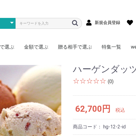
新規会員登録
で選ぶ
金額で選ぶ
贈る相手で選ぶ
特集一覧
w
メ
ス
物
型
存食
材
~1000円
~1500円
~2000円
~3000円
~4000円
~5000円
~7000円
~10000円
~15000円
~20000円
~30000円
~50000円
50000円~
松阪牛
神戸牛
黒毛和牛
宮崎牛
飛騨牛
米沢牛
但馬牛・近江牛
選べる・食べ比べ
豚肉
門崎熟成肉（格之進）
日本ハム
その他
全国
北海道
東北
北陸・信越
関東
関西・東海
中国・四国
九州
かに
まぐろ
ふぐ
明太子
鍋料理
その他海鮮
ハーゲンダッツ
銀座千疋屋
北海道スイーツ
季節限定フルーツ
アイス
その他
ラーメン
焼きそば
そうめん
そば
うどん
頒布会
北海道産ゆめぴりか
新潟県南魚沼産こしひかり
秋田県産あきたこまち
宮城県産ササニシキ
岩手県産ひとめぼれ
埼玉県産彩のきずな
選べる・食べ比べ
ゴルフコンペ向け
真空パック
頒布会
ご当地カレー
ブランド肉
1食セット
2食セット
激辛
ゴルフコンペ向け
ジュース
お茶
コーヒー
ミネラルウォーター
頒布会
調理・キッチン
リビング
AV機器・ゲーム
その他
お肉
海鮮
お米
ラーメン
ご当地グルメ
毎月いろいろ
ドリンク
その他
肉加工品
海産物
お酒のおつまみ
惣菜
ニッポンハム
鎌倉ハム
詰合せセット
チョイス
特盛
お肉
海産物
アイス
ラーメン・麺
惣菜・おつまみ
ドリンク
日用品
頒布会
男性に贈る
女性に贈る
キッズ（子供）に贈る
おひとり様に贈る
なかよしペアに贈る
ハーゲンダッ
☆☆☆☆☆
(0)
62,700円
税込
商品コード：
hg-12-2-id