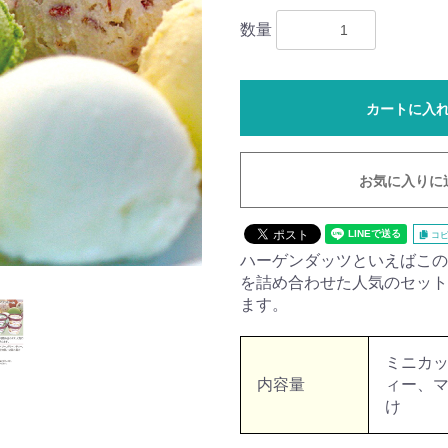
数量
カートに入
お気に入りに
コピ
ハーゲンダッツといえばこの
を詰め合わせた人気のセット
ます。
ミニカ
内容量
ィー、マ
け