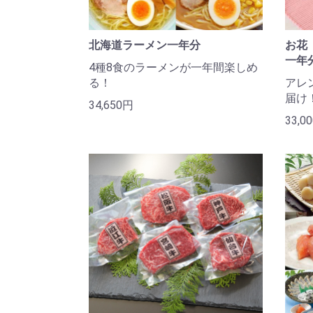
北海道ラーメン一年分
お花
一年
4種8食のラーメンが一年間楽しめ
る！
アレ
届け
34,650円
33,0