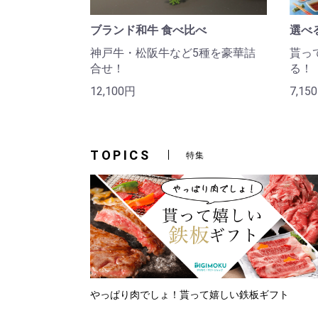
ブランド和牛 食べ比べ
選べ
神戸牛・松阪牛など5種を豪華詰
貰っ
合せ！
る！
12,100円
7,15
TOPICS
特集
やっぱり肉でしょ！貰って嬉しい鉄板ギフト