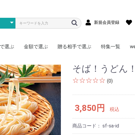
新規会員登録
で選ぶ
金額で選ぶ
贈る相手で選ぶ
特集一覧
w
メ
ス
物
型
存食
材
~1000円
~1500円
~2000円
~3000円
~4000円
~5000円
~7000円
~10000円
~15000円
~20000円
~30000円
~50000円
50000円~
松阪牛
神戸牛
黒毛和牛
宮崎牛
飛騨牛
米沢牛
但馬牛・近江牛
選べる・食べ比べ
豚肉
門崎熟成肉（格之進）
日本ハム
その他
全国
北海道
東北
北陸・信越
関東
関西・東海
中国・四国
九州
かに
まぐろ
ふぐ
明太子
鍋料理
その他海鮮
ハーゲンダッツ
銀座千疋屋
北海道スイーツ
季節限定フルーツ
アイス
その他
ラーメン
焼きそば
そうめん
そば
うどん
頒布会
北海道産ゆめぴりか
新潟県南魚沼産こしひかり
秋田県産あきたこまち
宮城県産ササニシキ
岩手県産ひとめぼれ
埼玉県産彩のきずな
選べる・食べ比べ
ゴルフコンペ向け
真空パック
頒布会
ご当地カレー
ブランド肉
1食セット
2食セット
激辛
ゴルフコンペ向け
ジュース
お茶
コーヒー
ミネラルウォーター
頒布会
調理・キッチン
リビング
AV機器・ゲーム
その他
お肉
海鮮
お米
ラーメン
ご当地グルメ
毎月いろいろ
ドリンク
その他
肉加工品
海産物
お酒のおつまみ
惣菜
ニッポンハム
鎌倉ハム
詰合せセット
チョイス
特盛
お肉
海産物
アイス
ラーメン・麺
惣菜・おつまみ
ドリンク
日用品
頒布会
男性に贈る
女性に贈る
キッズ（子供）に贈る
おひとり様に贈る
なかよしペアに贈る
そば！うどん
☆☆☆☆☆
(0)
3,850円
税込
商品コード：
sf-sa-id