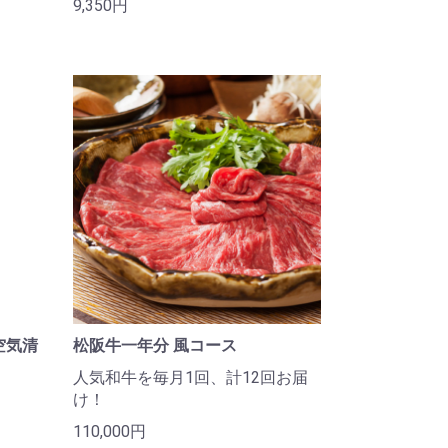
9,350円
空気清
松阪牛一年分 風コース
人気和牛を毎月1回、計12回お届
け！
110,000円