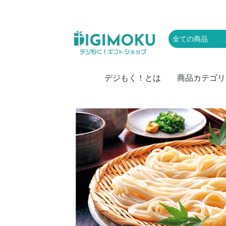
デジもく！とは
商品カテゴリ
肉
お取り寄せグル
かに・海産物
スイーツ・アイ
お菓子
ラーメン・麺類
お米
カレー
ドリンク・飲み
レジャー・体験
家電
キッチン・雑貨
頒布会
防災・備蓄・保
おつまみ・惣菜
果物・野菜
特盛・業務用食