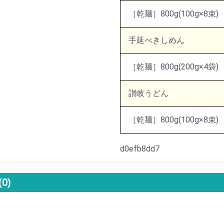
［乾麺］800g(100g×8束)
手延べきしめん
［乾麺］800g(200g×4袋)
讃岐うどん
［乾麺］800g(100g×8束)
d0efb8dd7
(0)