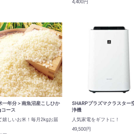
4,400円
米一年分＞南魚沼産こしひか
SHARPプラズマクラスター
gコース
浄機
て嬉しいお米！毎月2kgお届
人気家電をギフトに！
49,500円