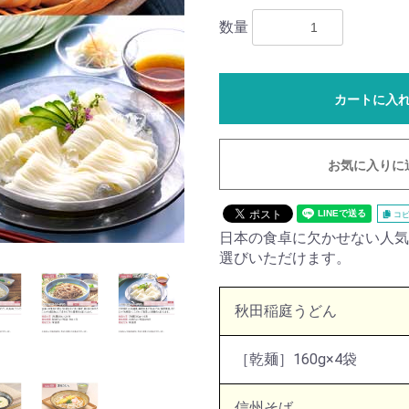
数量
カートに入
お気に入りに
コピ
日本の食卓に欠かせない人気
選びいただけます。
秋田稲庭うどん
［乾麺］160g×4袋
信州そば